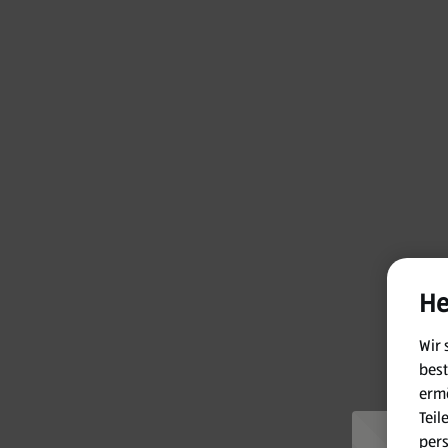
He
Wir 
best
ermö
Teil
per