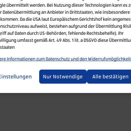
le übermittelt werden. Bei Nutzung dieser Technologien kann es z
r Datenübermittlung an Anbieter in Drittstaaten, wie insbesondere 
 went wrong. Please try refreshing the app
kommen. Da die USA laut Europäischem Gerichtshof kein angemes
nschutzniveau aufweist, bestehen aufgrund der Übermittlung Ris
Refresh
riff auf Daten durch US-Behörden, fehlende Rechtsbehelfe). Ihr
illigung umfasst gemäß Art. 49 Abs. 1 lit. a DSGVO diese Übermittlu
tstaaten
re Informationen zum Datenschutz und den Widerrufsmöglichkei
Einstellungen
Nur Notwendige
Alle bestätigen