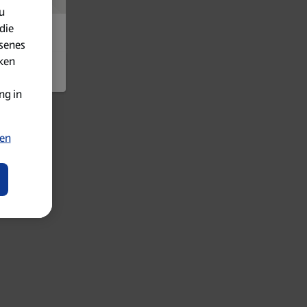
u
die
senes
iken
ng in
ten