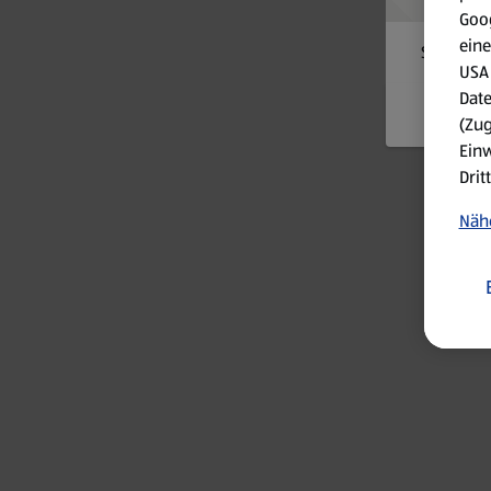
Goog
eine
Something
USA 
Date
(Zug
Einw
Drit
Nähe