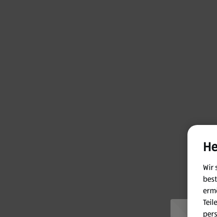
He
Wir 
best
ermö
Teil
per