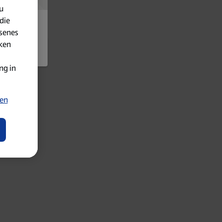
u
die
senes
iken
ng in
ten