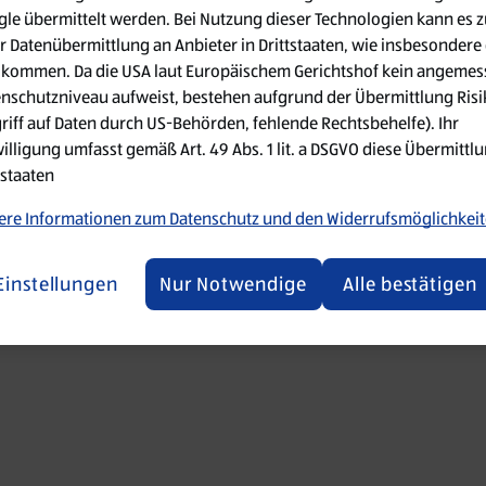
le übermittelt werden. Bei Nutzung dieser Technologien kann es z
r Datenübermittlung an Anbieter in Drittstaaten, wie insbesondere 
 went wrong. Please try refreshing the app
kommen. Da die USA laut Europäischem Gerichtshof kein angemes
nschutzniveau aufweist, bestehen aufgrund der Übermittlung Ris
Refresh
riff auf Daten durch US-Behörden, fehlende Rechtsbehelfe). Ihr
illigung umfasst gemäß Art. 49 Abs. 1 lit. a DSGVO diese Übermittlu
tstaaten
re Informationen zum Datenschutz und den Widerrufsmöglichkei
Einstellungen
Nur Notwendige
Alle bestätigen