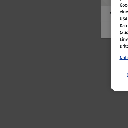
Goog
eine
Something
USA 
Date
(Zug
Einw
Drit
Nähe