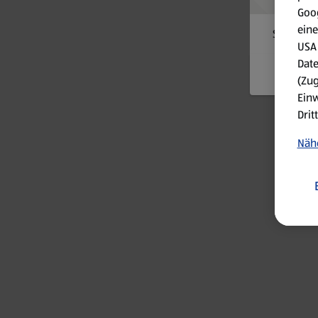
Goog
eine
Something
USA 
Date
(Zug
Einw
Drit
Nähe