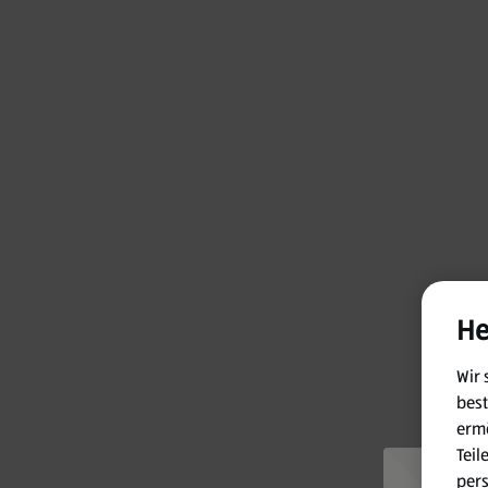
He
Wir 
best
ermö
Teil
per