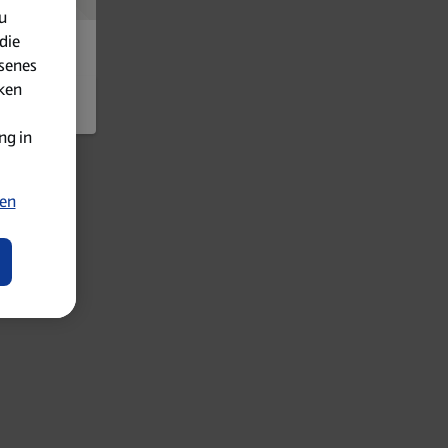
u
die
senes
iken
ng in
ten