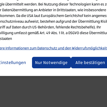
le übermittelt werden. Bei Nutzung dieser Technologien kann es z
r Datenübermittlung an Anbieter in Drittstaaten, wie insbesondere 
 went wrong. Please try refreshing the app
kommen. Da die USA laut Europäischem Gerichtshof kein angemes
nschutzniveau aufweist, bestehen aufgrund der Übermittlung Ris
Refresh
riff auf Daten durch US-Behörden, fehlende Rechtsbehelfe). Ihr
illigung umfasst gemäß Art. 49 Abs. 1 lit. a DSGVO diese Übermittlu
tstaaten
re Informationen zum Datenschutz und den Widerrufsmöglichkei
Einstellungen
Nur Notwendige
Alle bestätigen