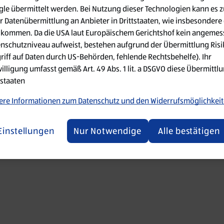
le übermittelt werden. Bei Nutzung dieser Technologien kann es z
r Datenübermittlung an Anbieter in Drittstaaten, wie insbesondere 
 went wrong. Please try refreshing the app
kommen. Da die USA laut Europäischem Gerichtshof kein angemes
nschutzniveau aufweist, bestehen aufgrund der Übermittlung Ris
Refresh
riff auf Daten durch US-Behörden, fehlende Rechtsbehelfe). Ihr
illigung umfasst gemäß Art. 49 Abs. 1 lit. a DSGVO diese Übermittlu
tstaaten
re Informationen zum Datenschutz und den Widerrufsmöglichkei
Einstellungen
Nur Notwendige
Alle bestätigen