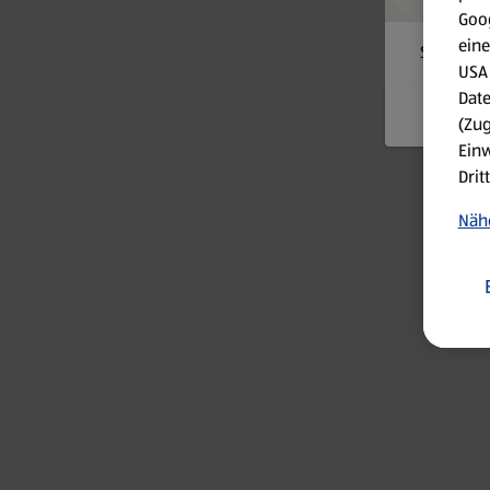
Goog
eine
Something
USA 
Date
(Zug
Einw
Drit
Nähe