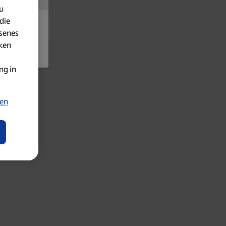
u
die
senes
iken
ng in
ten