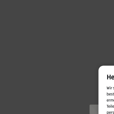
He
Wir 
best
ermö
Teil
per