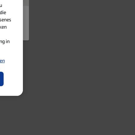
u
die
senes
iken
ng in
ten