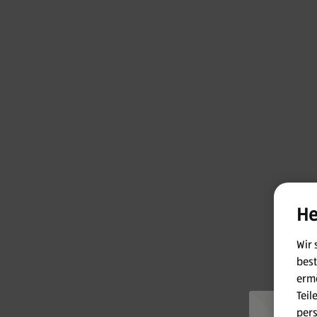
He
Wir 
best
ermö
Teil
per