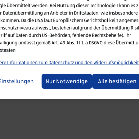
le übermittelt werden. Bei Nutzung dieser Technologien kann es z
r Datenübermittlung an Anbieter in Drittstaaten, wie insbesondere 
 went wrong. Please try refreshing the app
kommen. Da die USA laut Europäischem Gerichtshof kein angemes
nschutzniveau aufweist, bestehen aufgrund der Übermittlung Ris
Refresh
riff auf Daten durch US-Behörden, fehlende Rechtsbehelfe). Ihr
illigung umfasst gemäß Art. 49 Abs. 1 lit. a DSGVO diese Übermittlu
tstaaten
re Informationen zum Datenschutz und den Widerrufsmöglichkei
Einstellungen
Nur Notwendige
Alle bestätigen