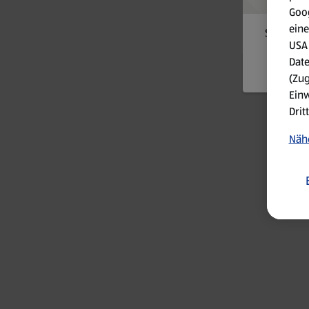
Goog
eine
Something
USA 
Date
(Zug
Einw
Drit
Nähe