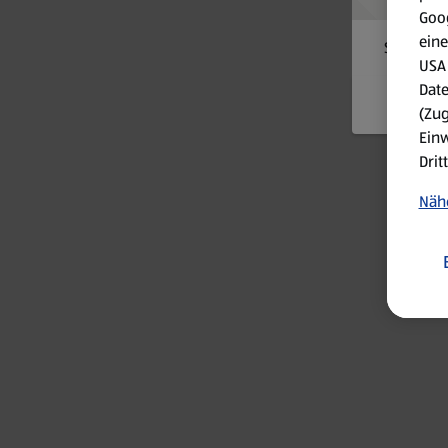
Goog
eine
Something
USA 
Date
(Zug
Einw
Drit
Nähe