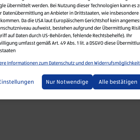
le übermittelt werden. Bei Nutzung dieser Technologien kann es z
r Datenübermittlung an Anbieter in Drittstaaten, wie insbesondere 
 went wrong. Please try refreshing the app
kommen. Da die USA laut Europäischem Gerichtshof kein angemes
nschutzniveau aufweist, bestehen aufgrund der Übermittlung Ris
Refresh
riff auf Daten durch US-Behörden, fehlende Rechtsbehelfe). Ihr
illigung umfasst gemäß Art. 49 Abs. 1 lit. a DSGVO diese Übermittlu
tstaaten
re Informationen zum Datenschutz und den Widerrufsmöglichkei
Einstellungen
Nur Notwendige
Alle bestätigen