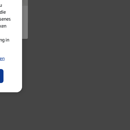
u
die
senes
iken
ng in
ten