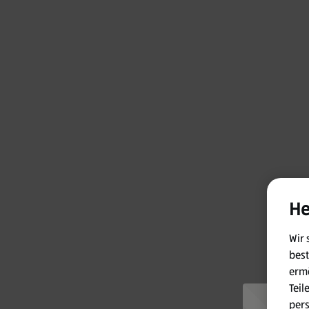
He
Wir 
best
ermö
Teil
per